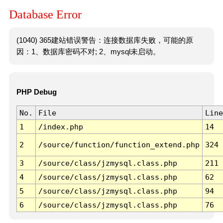
Database Error
(1040) 365建站错误警告：连接数据库失败，可能的原
因：1、数据库密码不对; 2、mysql未启动。
PHP Debug
No.
File
Line
1
/index.php
14
2
/source/function/function_extend.php
324
3
/source/class/jzmysql.class.php
211
4
/source/class/jzmysql.class.php
62
5
/source/class/jzmysql.class.php
94
6
/source/class/jzmysql.class.php
76