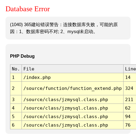
Database Error
(1040) 365建站错误警告：连接数据库失败，可能的原
因：1、数据库密码不对; 2、mysql未启动。
PHP Debug
No.
File
Line
1
/index.php
14
2
/source/function/function_extend.php
324
3
/source/class/jzmysql.class.php
211
4
/source/class/jzmysql.class.php
62
5
/source/class/jzmysql.class.php
94
6
/source/class/jzmysql.class.php
76