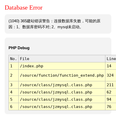
Database Error
(1040) 365建站错误警告：连接数据库失败，可能的原
因：1、数据库密码不对; 2、mysql未启动。
PHP Debug
No.
File
Line
1
/index.php
14
2
/source/function/function_extend.php
324
3
/source/class/jzmysql.class.php
211
4
/source/class/jzmysql.class.php
62
5
/source/class/jzmysql.class.php
94
6
/source/class/jzmysql.class.php
76