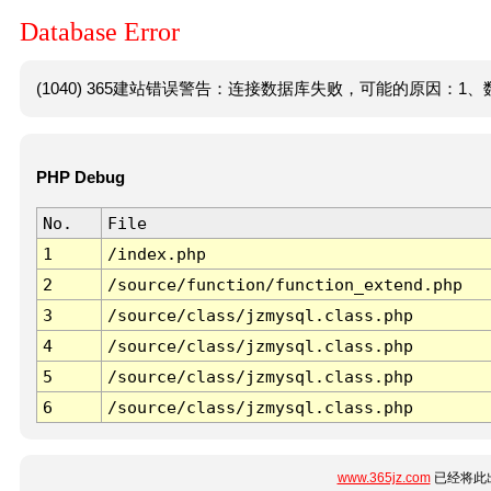
Database Error
(1040) 365建站错误警告：连接数据库失败，可能的原因：1、数
PHP Debug
No.
File
1
/index.php
2
/source/function/function_extend.php
3
/source/class/jzmysql.class.php
4
/source/class/jzmysql.class.php
5
/source/class/jzmysql.class.php
6
/source/class/jzmysql.class.php
www.365jz.com
已经将此