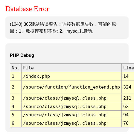
Database Error
(1040) 365建站错误警告：连接数据库失败，可能的原
因：1、数据库密码不对; 2、mysql未启动。
PHP Debug
No.
File
Line
1
/index.php
14
2
/source/function/function_extend.php
324
3
/source/class/jzmysql.class.php
211
4
/source/class/jzmysql.class.php
62
5
/source/class/jzmysql.class.php
94
6
/source/class/jzmysql.class.php
76