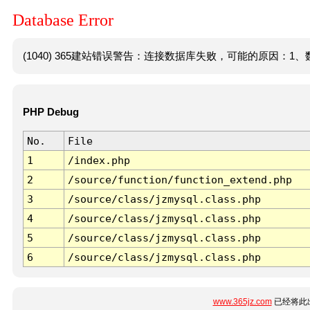
Database Error
(1040) 365建站错误警告：连接数据库失败，可能的原因：1、数
PHP Debug
No.
File
1
/index.php
2
/source/function/function_extend.php
3
/source/class/jzmysql.class.php
4
/source/class/jzmysql.class.php
5
/source/class/jzmysql.class.php
6
/source/class/jzmysql.class.php
www.365jz.com
已经将此