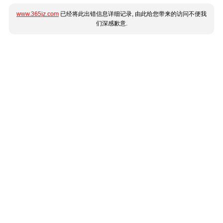
www.365jz.com
已经将此出错信息详细记录, 由此给您带来的访问不便我
们深感歉意.