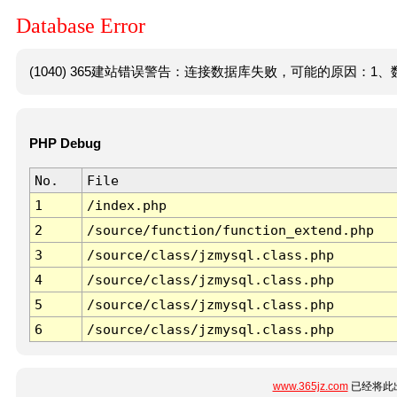
Database Error
(1040) 365建站错误警告：连接数据库失败，可能的原因：1、数
PHP Debug
No.
File
1
/index.php
2
/source/function/function_extend.php
3
/source/class/jzmysql.class.php
4
/source/class/jzmysql.class.php
5
/source/class/jzmysql.class.php
6
/source/class/jzmysql.class.php
www.365jz.com
已经将此