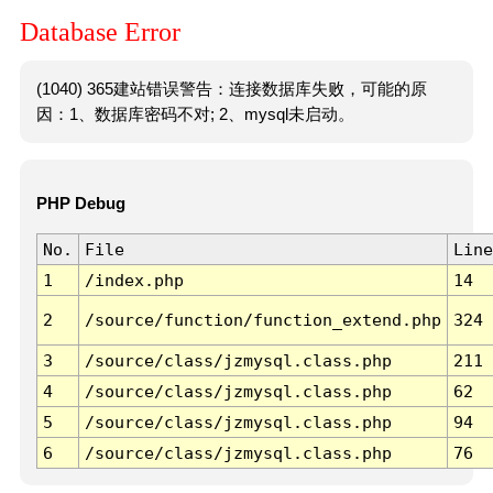
Database Error
(1040) 365建站错误警告：连接数据库失败，可能的原
因：1、数据库密码不对; 2、mysql未启动。
PHP Debug
No.
File
Line
1
/index.php
14
2
/source/function/function_extend.php
324
3
/source/class/jzmysql.class.php
211
4
/source/class/jzmysql.class.php
62
5
/source/class/jzmysql.class.php
94
6
/source/class/jzmysql.class.php
76