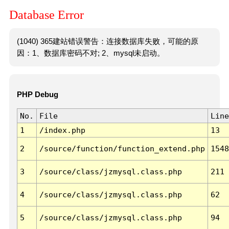
Database Error
(1040) 365建站错误警告：连接数据库失败，可能的原
因：1、数据库密码不对; 2、mysql未启动。
PHP Debug
No.
File
Line
1
/index.php
13
2
/source/function/function_extend.php
1548
3
/source/class/jzmysql.class.php
211
4
/source/class/jzmysql.class.php
62
5
/source/class/jzmysql.class.php
94