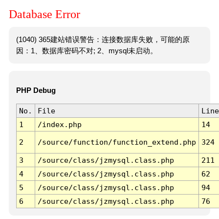
Database Error
(1040) 365建站错误警告：连接数据库失败，可能的原
因：1、数据库密码不对; 2、mysql未启动。
PHP Debug
No.
File
Line
1
/index.php
14
2
/source/function/function_extend.php
324
3
/source/class/jzmysql.class.php
211
4
/source/class/jzmysql.class.php
62
5
/source/class/jzmysql.class.php
94
6
/source/class/jzmysql.class.php
76