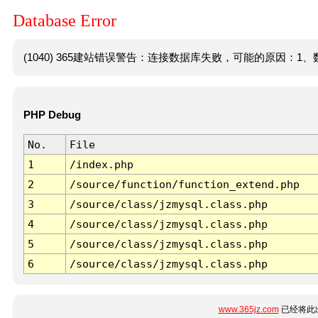
Database Error
(1040) 365建站错误警告：连接数据库失败，可能的原因：1、数
PHP Debug
No.
File
1
/index.php
2
/source/function/function_extend.php
3
/source/class/jzmysql.class.php
4
/source/class/jzmysql.class.php
5
/source/class/jzmysql.class.php
6
/source/class/jzmysql.class.php
www.365jz.com
已经将此