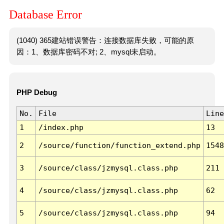
Database Error
(1040) 365建站错误警告：连接数据库失败，可能的原
因：1、数据库密码不对; 2、mysql未启动。
PHP Debug
No.
File
Line
1
/index.php
13
2
/source/function/function_extend.php
1548
3
/source/class/jzmysql.class.php
211
4
/source/class/jzmysql.class.php
62
5
/source/class/jzmysql.class.php
94