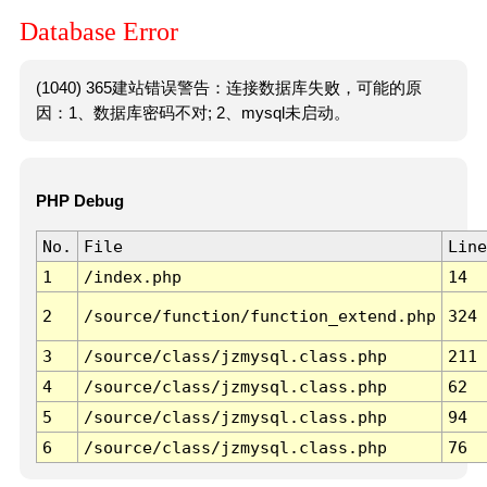
Database Error
(1040) 365建站错误警告：连接数据库失败，可能的原
因：1、数据库密码不对; 2、mysql未启动。
PHP Debug
No.
File
Line
1
/index.php
14
2
/source/function/function_extend.php
324
3
/source/class/jzmysql.class.php
211
4
/source/class/jzmysql.class.php
62
5
/source/class/jzmysql.class.php
94
6
/source/class/jzmysql.class.php
76