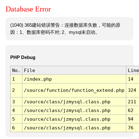
Database Error
(1040) 365建站错误警告：连接数据库失败，可能的原
因：1、数据库密码不对; 2、mysql未启动。
PHP Debug
No.
File
Line
1
/index.php
14
2
/source/function/function_extend.php
324
3
/source/class/jzmysql.class.php
211
4
/source/class/jzmysql.class.php
62
5
/source/class/jzmysql.class.php
94
6
/source/class/jzmysql.class.php
76