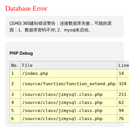
Database Error
(1040) 365建站错误警告：连接数据库失败，可能的原
因：1、数据库密码不对; 2、mysql未启动。
PHP Debug
No.
File
Line
1
/index.php
14
2
/source/function/function_extend.php
324
3
/source/class/jzmysql.class.php
211
4
/source/class/jzmysql.class.php
62
5
/source/class/jzmysql.class.php
94
6
/source/class/jzmysql.class.php
76