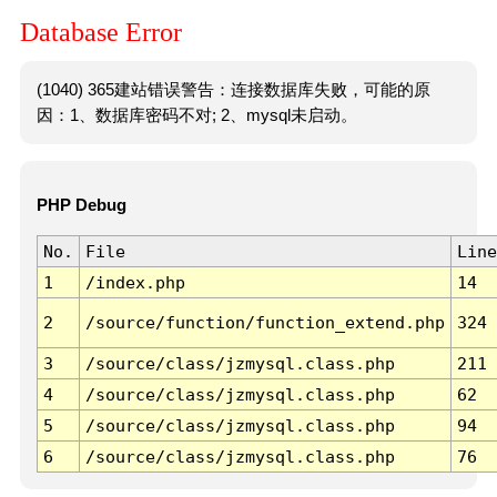
Database Error
(1040) 365建站错误警告：连接数据库失败，可能的原
因：1、数据库密码不对; 2、mysql未启动。
PHP Debug
No.
File
Line
1
/index.php
14
2
/source/function/function_extend.php
324
3
/source/class/jzmysql.class.php
211
4
/source/class/jzmysql.class.php
62
5
/source/class/jzmysql.class.php
94
6
/source/class/jzmysql.class.php
76