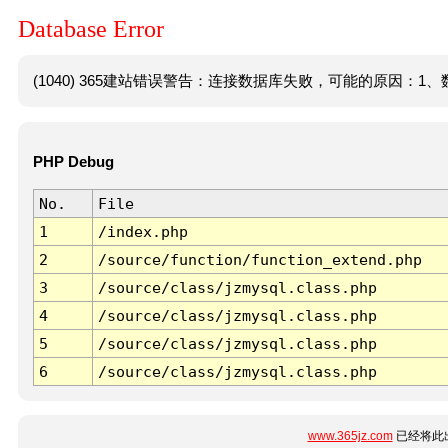
Database Error
(1040) 365建站错误警告：连接数据库失败，可能的原因：1、数
PHP Debug
No.
File
1
/index.php
2
/source/function/function_extend.php
3
/source/class/jzmysql.class.php
4
/source/class/jzmysql.class.php
5
/source/class/jzmysql.class.php
6
/source/class/jzmysql.class.php
www.365jz.com
已经将此