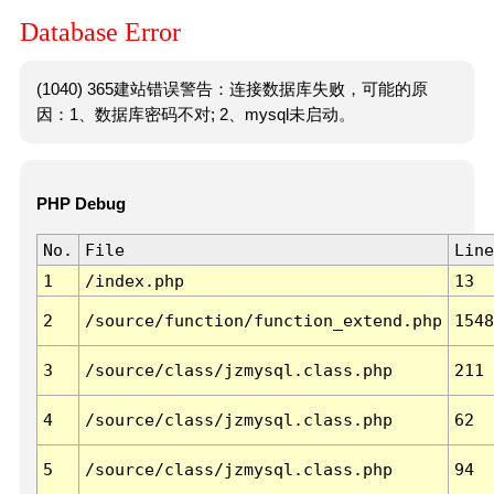
Database Error
(1040) 365建站错误警告：连接数据库失败，可能的原
因：1、数据库密码不对; 2、mysql未启动。
PHP Debug
No.
File
Line
1
/index.php
13
2
/source/function/function_extend.php
1548
3
/source/class/jzmysql.class.php
211
4
/source/class/jzmysql.class.php
62
5
/source/class/jzmysql.class.php
94