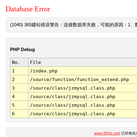
Database Error
(1040) 365建站错误警告：连接数据库失败，可能的原因：1、数
PHP Debug
No.
File
1
/index.php
2
/source/function/function_extend.php
3
/source/class/jzmysql.class.php
4
/source/class/jzmysql.class.php
5
/source/class/jzmysql.class.php
6
/source/class/jzmysql.class.php
www.365jz.com
已经将此