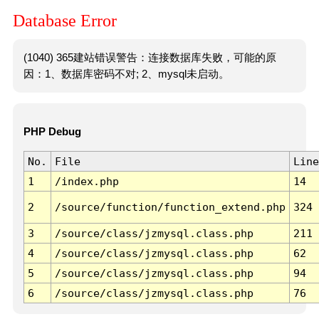
Database Error
(1040) 365建站错误警告：连接数据库失败，可能的原
因：1、数据库密码不对; 2、mysql未启动。
PHP Debug
No.
File
Line
1
/index.php
14
2
/source/function/function_extend.php
324
3
/source/class/jzmysql.class.php
211
4
/source/class/jzmysql.class.php
62
5
/source/class/jzmysql.class.php
94
6
/source/class/jzmysql.class.php
76