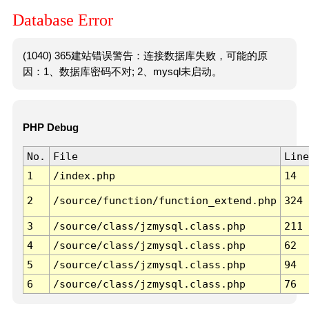
Database Error
(1040) 365建站错误警告：连接数据库失败，可能的原
因：1、数据库密码不对; 2、mysql未启动。
PHP Debug
No.
File
Line
1
/index.php
14
2
/source/function/function_extend.php
324
3
/source/class/jzmysql.class.php
211
4
/source/class/jzmysql.class.php
62
5
/source/class/jzmysql.class.php
94
6
/source/class/jzmysql.class.php
76