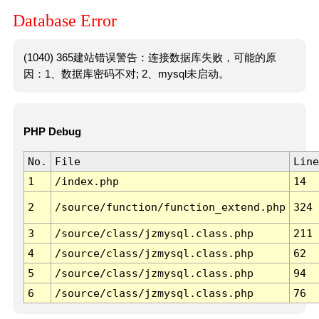
Database Error
(1040) 365建站错误警告：连接数据库失败，可能的原
因：1、数据库密码不对; 2、mysql未启动。
PHP Debug
No.
File
Line
1
/index.php
14
2
/source/function/function_extend.php
324
3
/source/class/jzmysql.class.php
211
4
/source/class/jzmysql.class.php
62
5
/source/class/jzmysql.class.php
94
6
/source/class/jzmysql.class.php
76