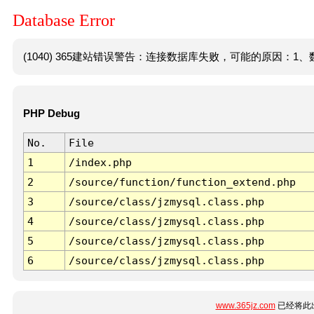
Database Error
(1040) 365建站错误警告：连接数据库失败，可能的原因：1、数
PHP Debug
No.
File
1
/index.php
2
/source/function/function_extend.php
3
/source/class/jzmysql.class.php
4
/source/class/jzmysql.class.php
5
/source/class/jzmysql.class.php
6
/source/class/jzmysql.class.php
www.365jz.com
已经将此