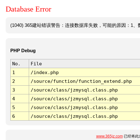
Database Error
(1040) 365建站错误警告：连接数据库失败，可能的原因：1、数
PHP Debug
No.
File
1
/index.php
2
/source/function/function_extend.php
3
/source/class/jzmysql.class.php
4
/source/class/jzmysql.class.php
5
/source/class/jzmysql.class.php
6
/source/class/jzmysql.class.php
www.365jz.com
已经将此