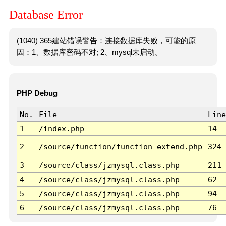
Database Error
(1040) 365建站错误警告：连接数据库失败，可能的原
因：1、数据库密码不对; 2、mysql未启动。
PHP Debug
No.
File
Line
1
/index.php
14
2
/source/function/function_extend.php
324
3
/source/class/jzmysql.class.php
211
4
/source/class/jzmysql.class.php
62
5
/source/class/jzmysql.class.php
94
6
/source/class/jzmysql.class.php
76