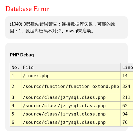
Database Error
(1040) 365建站错误警告：连接数据库失败，可能的原
因：1、数据库密码不对; 2、mysql未启动。
PHP Debug
No.
File
Line
1
/index.php
14
2
/source/function/function_extend.php
324
3
/source/class/jzmysql.class.php
211
4
/source/class/jzmysql.class.php
62
5
/source/class/jzmysql.class.php
94
6
/source/class/jzmysql.class.php
76