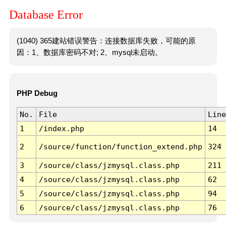
Database Error
(1040) 365建站错误警告：连接数据库失败，可能的原
因：1、数据库密码不对; 2、mysql未启动。
PHP Debug
No.
File
Line
1
/index.php
14
2
/source/function/function_extend.php
324
3
/source/class/jzmysql.class.php
211
4
/source/class/jzmysql.class.php
62
5
/source/class/jzmysql.class.php
94
6
/source/class/jzmysql.class.php
76