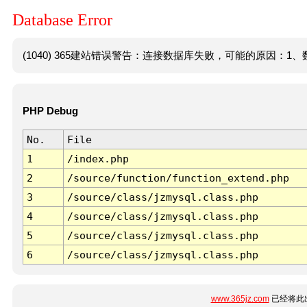
Database Error
(1040) 365建站错误警告：连接数据库失败，可能的原因：1、数
PHP Debug
No.
File
1
/index.php
2
/source/function/function_extend.php
3
/source/class/jzmysql.class.php
4
/source/class/jzmysql.class.php
5
/source/class/jzmysql.class.php
6
/source/class/jzmysql.class.php
www.365jz.com
已经将此