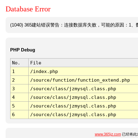
Database Error
(1040) 365建站错误警告：连接数据库失败，可能的原因：1、数
PHP Debug
No.
File
1
/index.php
2
/source/function/function_extend.php
3
/source/class/jzmysql.class.php
4
/source/class/jzmysql.class.php
5
/source/class/jzmysql.class.php
6
/source/class/jzmysql.class.php
www.365jz.com
已经将此