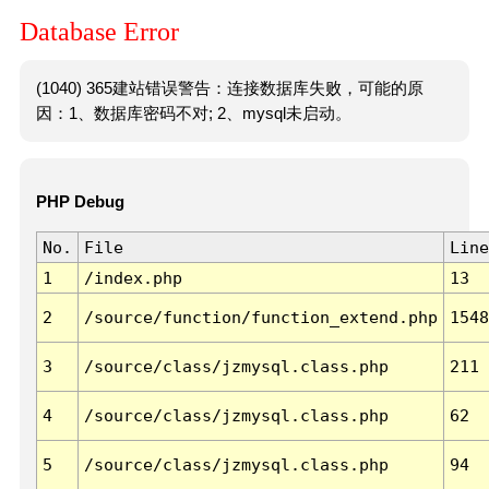
Database Error
(1040) 365建站错误警告：连接数据库失败，可能的原
因：1、数据库密码不对; 2、mysql未启动。
PHP Debug
No.
File
Line
1
/index.php
13
2
/source/function/function_extend.php
1548
3
/source/class/jzmysql.class.php
211
4
/source/class/jzmysql.class.php
62
5
/source/class/jzmysql.class.php
94