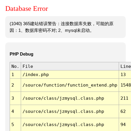
Database Error
(1040) 365建站错误警告：连接数据库失败，可能的原
因：1、数据库密码不对; 2、mysql未启动。
PHP Debug
No.
File
Line
1
/index.php
13
2
/source/function/function_extend.php
1548
3
/source/class/jzmysql.class.php
211
4
/source/class/jzmysql.class.php
62
5
/source/class/jzmysql.class.php
94